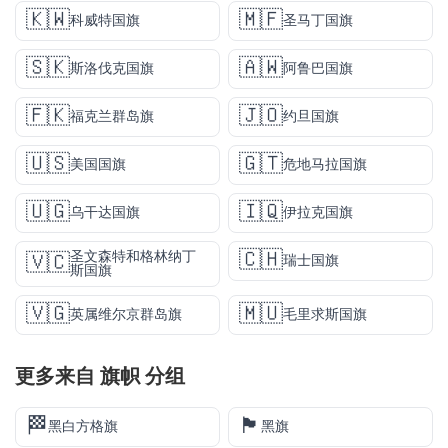
🇰🇼
🇲🇫
科威特国旗
圣马丁国旗
🇸🇰
🇦🇼
斯洛伐克国旗
阿鲁巴国旗
🇫🇰
🇯🇴
福克兰群岛旗
约旦国旗
🇺🇸
🇬🇹
美国国旗
危地马拉国旗
🇺🇬
🇮🇶
乌干达国旗
伊拉克国旗
🇨🇭
圣文森特和格林纳丁
🇻🇨
瑞士国旗
斯国旗
🇻🇬
🇲🇺
英属维尔京群岛旗
毛里求斯国旗
更多来自
旗帜
分组
🏁
🏴
黑白方格旗
黑旗