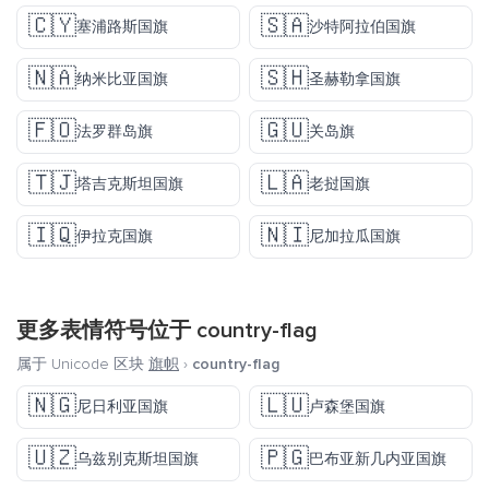
🇨🇾
🇸🇦
塞浦路斯国旗
沙特阿拉伯国旗
🇳🇦
🇸🇭
纳米比亚国旗
圣赫勒拿国旗
🇫🇴
🇬🇺
法罗群岛旗
关岛旗
🇹🇯
🇱🇦
塔吉克斯坦国旗
老挝国旗
🇮🇶
🇳🇮
伊拉克国旗
尼加拉瓜国旗
更多表情符号位于
country-flag
属于 Unicode 区块
旗帜
›
country-flag
🇳🇬
🇱🇺
尼日利亚国旗
卢森堡国旗
🇺🇿
🇵🇬
乌兹别克斯坦国旗
巴布亚新几内亚国旗