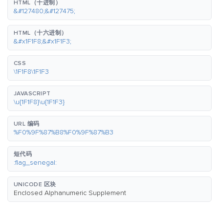
HTML（十进制）
&#127480;&#127475;
HTML（十六进制）
&#x1F1F8;&#x1F1F3;
CSS
\1F1F8\1F1F3
JAVASCRIPT
\u{1F1F8}\u{1F1F3}
URL 编码
%F0%9F%87%B8%F0%9F%87%B3
短代码
:flag_senegal:
UNICODE 区块
Enclosed Alphanumeric Supplement