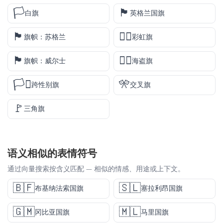
🏳️
🏴󠁧󠁢󠁥󠁮󠁧󠁿
白旗
英格兰国旗
🏴󠁧󠁢󠁳󠁣󠁴󠁿
🏳️‍🌈
旗帜：苏格兰
彩虹旗
🏴󠁧󠁢󠁷󠁬󠁳󠁿
🏴‍☠️
旗帜：威尔士
海盗旗
🏳️‍⚧️
🎌
跨性别旗
交叉旗
🚩
三角旗
语义相似的表情符号
通过向量搜索按含义匹配 — 相似的情感、用途或上下文。
🇧🇫
🇸🇱
布基纳法索国旗
塞拉利昂国旗
🇬🇲
🇲🇱
冈比亚国旗
马里国旗