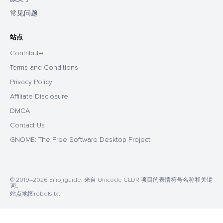
常见问题
站点
Contribute
Terms and Conditions
Privacy Policy
Affiliate Disclosure
DMCA
Contact Us
GNOME: The Free Software Desktop Project
© 2019–2026 Emojiguide. 来自 Unicode CLDR 项目的表情符号名称和关键
词。
站点地图
robots.txt