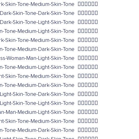
rk-Skin-Tone-Medium-Skin-Tone
🧑🏾‍❤️‍💋‍🧑🏽
Dark-Skin-Tone-Dark-Skin-Tone
🧑🏾‍❤️‍💋‍🧑🏿
Dark-Skin-Tone-Light-Skin-Tone
🧑🏿‍❤️‍💋‍🧑🏻
in-Tone-Medium-Light-Skin-Tone
🧑🏿‍❤️‍💋‍🧑🏼
rk-Skin-Tone-Medium-Skin-Tone
🧑🏿‍❤️‍💋‍🧑🏽
in-Tone-Medium-Dark-Skin-Tone
🧑🏿‍❤️‍💋‍🧑🏾
iss-Woman-Man-Light-Skin-Tone
👩🏻‍❤️‍💋‍👨🏻
n-Tone-Medium-Light-Skin-Tone
👩🏻‍❤️‍💋‍👨🏼
ht-Skin-Tone-Medium-Skin-Tone
👩🏻‍❤️‍💋‍👨🏽
in-Tone-Medium-Dark-Skin-Tone
👩🏻‍❤️‍💋‍👨🏾
ight-Skin-Tone-Dark-Skin-Tone
👩🏻‍❤️‍💋‍👨🏿
ght-Skin-Tone-Light-Skin-Tone
👩🏼‍❤️‍💋‍👨🏻
n-Man-Medium-Light-Skin-Tone
👩🏼‍❤️‍💋‍👨🏼
t-Skin-Tone-Medium-Skin-Tone
👩🏼‍❤️‍💋‍👨🏽
n-Tone-Medium-Dark-Skin-Tone
👩🏼‍❤️‍💋‍👨🏾