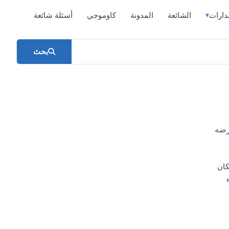
دارات
الشائعة
المدونة
كاوموجي
أسئلة شائعة
▾
بحث
وعرضه
كان