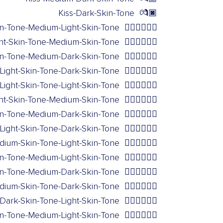
Kiss-Dark-Skin-Tone
💏🏿
in-Tone-Medium-Light-Skin-Tone
🧑🏻‍❤️‍💋‍🧑🏼
ght-Skin-Tone-Medium-Skin-Tone
🧑🏻‍❤️‍💋‍🧑🏽
kin-Tone-Medium-Dark-Skin-Tone
🧑🏻‍❤️‍💋‍🧑🏾
Light-Skin-Tone-Dark-Skin-Tone
🧑🏻‍❤️‍💋‍🧑🏿
ight-Skin-Tone-Light-Skin-Tone
🧑🏼‍❤️‍💋‍🧑🏻
ht-Skin-Tone-Medium-Skin-Tone
🧑🏼‍❤️‍💋‍🧑🏽
in-Tone-Medium-Dark-Skin-Tone
🧑🏼‍❤️‍💋‍🧑🏾
Light-Skin-Tone-Dark-Skin-Tone
🧑🏼‍❤️‍💋‍🧑🏿
dium-Skin-Tone-Light-Skin-Tone
🧑🏽‍❤️‍💋‍🧑🏻
n-Tone-Medium-Light-Skin-Tone
🧑🏽‍❤️‍💋‍🧑🏼
in-Tone-Medium-Dark-Skin-Tone
🧑🏽‍❤️‍💋‍🧑🏾
dium-Skin-Tone-Dark-Skin-Tone
🧑🏽‍❤️‍💋‍🧑🏿
Dark-Skin-Tone-Light-Skin-Tone
🧑🏾‍❤️‍💋‍🧑🏻
n-Tone-Medium-Light-Skin-Tone
🧑🏾‍❤️‍💋‍🧑🏼