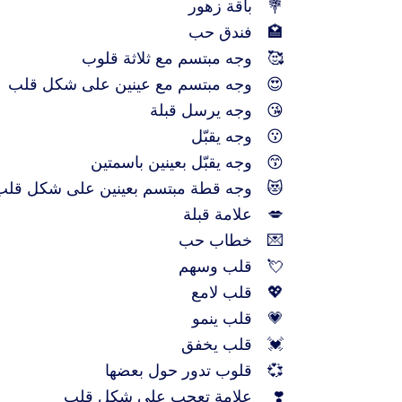
💐
باقة زهور
🏩
فندق حب
🥰
وجه مبتسم مع ثلاثة قلوب
😍
وجه مبتسم مع عينين على شكل قلب
😘
وجه يرسل قبلة
😗
وجه يقبّل
😙
وجه يقبّل بعينين باسمتين
😻
وجه قطة مبتسم بعينين على شكل قلب
💋
علامة قبلة
💌
خطاب حب
💘
قلب وسهم
💖
قلب لامع
💗
قلب ينمو
💓
قلب يخفق
💞
قلوب تدور حول بعضها
❣️
علامة تعجب على شكل قلب