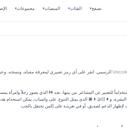
ارات
مجموعات
المنصات
الفئات
تصفح
▾
▾
▾
▾
روع Unicode CLDR الرسمي. انقر على أي رمز تعبيري لمعرفة معناه، ونسخه، وعرضه
عالم الرموز التعبيرية، يظل رمز الحب هو الأكثر استخداماً للتعبير عن الم
بأيدي بعضهما، و👩🏻‍🤝‍👨🏼 الذي يظهر اختلاف ألوان البشرة، و👩🏻‍🤝‍
الرموز في رسالة صباحية للحبيب، أو على سناب شات لإظهار