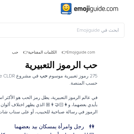
حب
الكلمات المفتاحية
Emojiguide.com
حب الرموز التعبيرية
حب
275 رموز تعبيرية موسوم
حسب المنصة.
شاعر. من بينها، نجد 👫 الذي يصور رجلاً وامرأة يمسكان
🏿 الذي يمثل التنوع. على واتساب، يمكن استخدام هذه
 الدعم لصديق، أو في تغريدة على إكس تحتفل بالحب.
رجل وامرأة يمسكان بيد بعضهما
👫