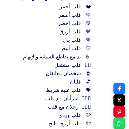
❤️
قلب أحمر
💛
قلب أصفر
💚
قلب أخضر
💙
قلب أزرق
🤎
قلب بني
🤍
قلب أبيض
🫰
يد مع تقاطع السبابة والإبهام
❤️‍🔥
قلب مشتعل
🫂
شخصان يتعانقان
💕
قلبان
💝
قلب عليه شريط
👩‍❤️‍👩
امرأتان مع قلب
𝕏
👨‍❤️‍👨
رجلان مع قلب
🩷
قلب وردي
🩵
قلب أزرق فاتح