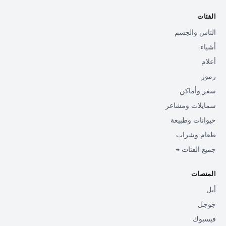
الفئات
الناس والجسم
أشياء
أعلام
رموز
سفر وأماكن
سمايلات ومشاعر
حيوانات وطبيعة
طعام وشراب
جميع الفئات →
المنصات
أبل
جوجل
فيسبوك