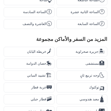
⌚
🕘
الساعة التاسعة
ساعة
🕕
🕛
الساعة الثانية عشرة
الساعة السادسة
🕥
🕖
الساعة السابعة
العاشرة والنصف
المزيد من
السفر والأماكن
مجموعة
🗾
🏝️
جزيرة صحراوية
خريطة اليابان
🎠
🏥
مستشفى
حصان الدوامة
🏗️
🌜
وجه تربيع ثانٍ
تشييد المباني
🚃
🛺
توكتوك
عربة قطار
🚠
🛕
معبد هندوسي
قطار جبلي