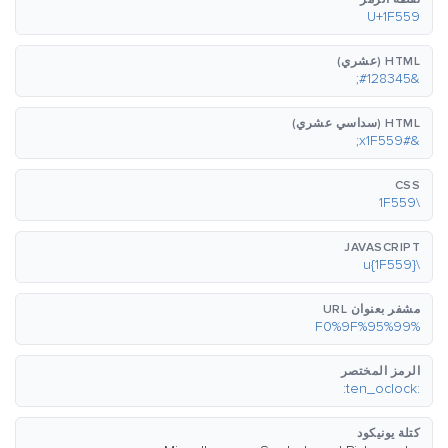
U+1F559
HTML (عشري)
&#128345;
HTML (سداسي عشري)
&#x1F559;
CSS
\1F559
JAVASCRIPT
\u{1F559}
مشفر بعنوان URL
%F0%9F%95%99
الرمز المختصر
:ten_oclock:
كتلة يونيكود