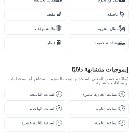
🏡
🌃
ليل مع نجوم
منزل بحديقة
💺
🌀
عاصفة
مقعد
🛑
🗽
تمثال الحرية
علامة توقف
🚆
🛻
شاحنة خفيفة
قطار
إيموجيات متشابهة دلاليًا
مُطابَقة حسب المعنى باستخدام البحث المتجه — مشاعر أو استخدامات
أو سياقات متشابهة.
🕘
🕚
الساعة الحادية عشرة
الساعة التاسعة
🕐
🕑
الساعة الثانية
الساعة الواحدة
🕛
🕗
الساعة الثامنة
الساعة الثانية عشرة