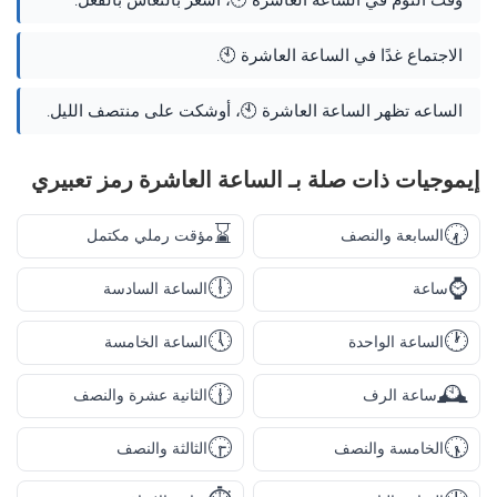
وقت النوم في الساعة العاشرة 🕙، أشعر بالنعاس بالفعل.
الاجتماع غدًا في الساعة العاشرة 🕙.
الساعه تظهر الساعة العاشرة 🕙، أوشكت على منتصف الليل.
إيموجيات ذات صلة بـ الساعة العاشرة رمز تعبيري
⌛
🕢
السابعة والنصف
مؤقت رملي مكتمل
🕕
⌚
ساعة
الساعة السادسة
🕔
🕐
الساعة الواحدة
الساعة الخامسة
🕧
🕰️
ساعة الرف
الثانية عشرة والنصف
🕞
🕠
الخامسة والنصف
الثالثة والنصف