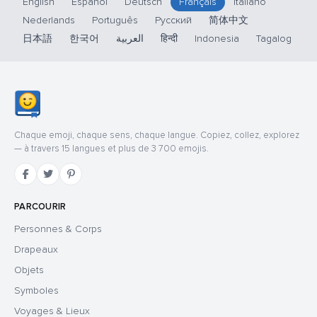
English
Español
Deutsch
Français
Italiano
Nederlands
Português
Русский
简体中文
日本語
한국어
العربية
हिन्दी
Indonesia
Tagalog
Chaque emoji, chaque sens, chaque langue. Copiez, collez, explorez
— à travers 15 langues et plus de 3 700 emojis.
PARCOURIR
Personnes & Corps
Drapeaux
Objets
Symboles
Voyages & Lieux