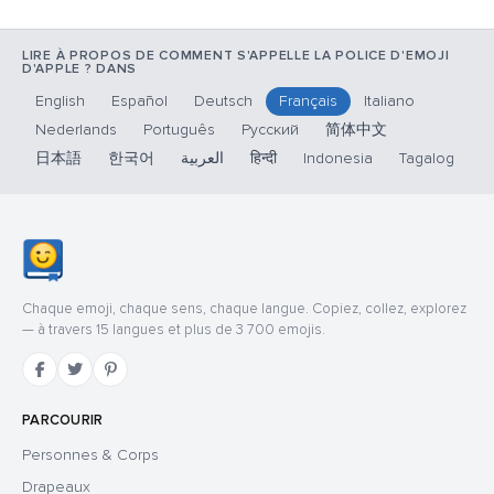
LIRE À PROPOS DE COMMENT S'APPELLE LA POLICE D'EMOJI
D'APPLE ? DANS
English
Español
Deutsch
Français
Italiano
Nederlands
Português
Русский
简体中文
日本語
한국어
العربية
हिन्दी
Indonesia
Tagalog
Chaque emoji, chaque sens, chaque langue. Copiez, collez, explorez
— à travers 15 langues et plus de 3 700 emojis.
PARCOURIR
Personnes & Corps
Drapeaux