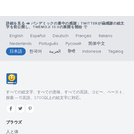
詳細を見る 📣 パンデミックの最中の感謝：TWITTERが🤗感謝の絵文
字を初公開し、TWEMOJI 13.0の展開を開始 で
English
Español
Deutsch
Français
Italiano
Nederlands
Português
Русский
简体中文
日本語
한국어
العربية
हिन्दी
Indonesia
Tagalog
すべての絵文字、すべての意味、すべての言語。コピー、ペースト、
探索 — 15言語、3,700以上の絵文字に対応。
ブラウズ
人と体