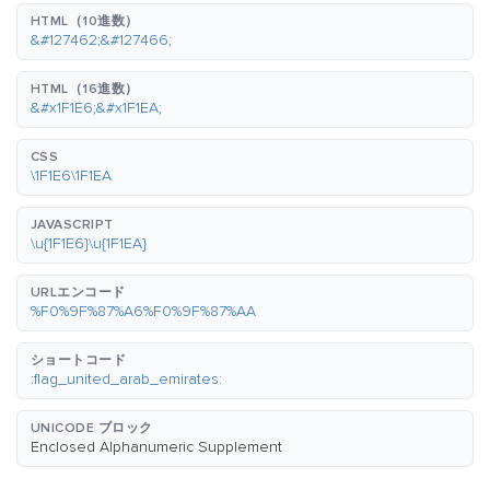
HTML（10進数）
&#127462;&#127466;
HTML（16進数）
&#x1F1E6;&#x1F1EA;
CSS
\1F1E6\1F1EA
JAVASCRIPT
\u{1F1E6}\u{1F1EA}
URLエンコード
%F0%9F%87%A6%F0%9F%87%AA
ショートコード
:flag_united_arab_emirates:
UNICODE ブロック
Enclosed Alphanumeric Supplement