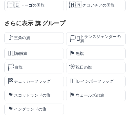
🇹🇬
🇭🇷
トーゴの国旗
クロアチアの国旗
さらに表示
旗
グループ
🚩
トランスジェンダーの
🏳️‍⚧️
三角の旗
旗
🏴‍☠️
🏴
海賊旗
黒旗
🏳️
🎌
白旗
祝日の旗
🏁
🏳️‍🌈
チェッカーフラッグ
レインボーフラッグ
🏴󠁧󠁢󠁳󠁣󠁴󠁿
🏴󠁧󠁢󠁷󠁬󠁳󠁿
スコットランドの旗
ウェールズの旗
🏴󠁧󠁢󠁥󠁮󠁧󠁿
イングランドの旗