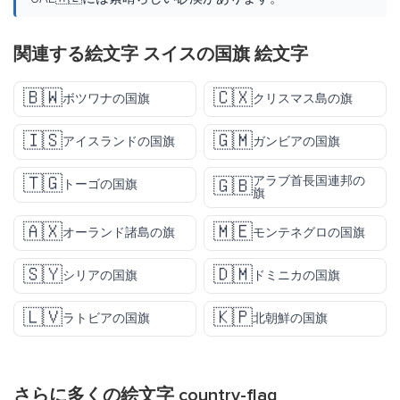
関連する絵文字 スイスの国旗 絵文字
🇧🇼
🇨🇽
ボツワナの国旗
クリスマス島の旗
🇮🇸
🇬🇲
アイスランドの国旗
ガンビアの国旗
🇹🇬
アラブ首長国連邦の
🇬🇧
トーゴの国旗
旗
🇦🇽
🇲🇪
オーランド諸島の旗
モンテネグロの国旗
🇸🇾
🇩🇲
シリアの国旗
ドミニカの国旗
🇱🇻
🇰🇵
ラトビアの国旗
北朝鮮の国旗
さらに多くの絵文字
country-flag