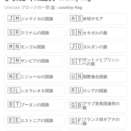
Unicode ブロックの一部
旗
›
country-flag
🇯🇲
🇦🇸
ジャマイカの国旗
米領サモア
🇸🇷
🇸🇳
スリナムの国旗
セネガルの旗
🇲🇳
🇯🇴
モンゴル国旗
ヨルダンの旗
🇿🇲
サントメとプリンシ
🇸🇹
ザンビアの国旗
ペの旗
🇳🇪
🇺🇳
ニジェールの国旗
国際連合国旗
🇸🇱
🇷🇺
シエラレオネ国旗
ロシアの国旗
🇧🇹
アラブ首長国連邦の
🇬🇧
ブータンの国旗
旗
🇪🇪
フランス領ギアナの
🇬🇫
エストニアの国旗
旗