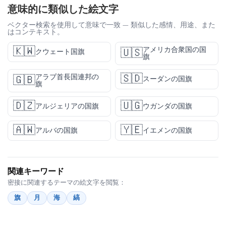
意味的に類似した絵文字
ベクター検索を使用して意味で一致 — 類似した感情、用途、また
はコンテキスト。
🇰🇼
アメリカ合衆国の国
🇺🇸
クウェート国旗
旗
🇸🇩
アラブ首長国連邦の
🇬🇧
スーダンの国旗
旗
🇩🇿
🇺🇬
アルジェリアの国旗
ウガンダの国旗
🇦🇼
🇾🇪
アルバの国旗
イエメンの国旗
関連キーワード
密接に関連するテーマの絵文字を閲覧：
旗
月
海
縞