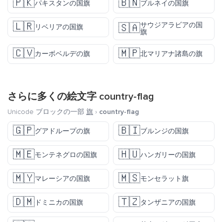
🇵🇰
🇧🇳
パキスタンの国旗
ブルネイの国旗
🇱🇷
サウジアラビアの国
🇸🇦
リベリアの国旗
旗
🇨🇻
🇲🇵
カーボベルデの旗
北マリアナ諸島の旗
さらに多くの絵文字
country-flag
Unicode ブロックの一部
旗
›
country-flag
🇬🇵
🇧🇮
グアドループの旗
ブルンジの国旗
🇲🇪
🇭🇺
モンテネグロの国旗
ハンガリーの国旗
🇲🇾
🇲🇸
マレーシアの国旗
モンセラット旗
🇩🇲
🇹🇿
ドミニカの国旗
タンザニアの国旗