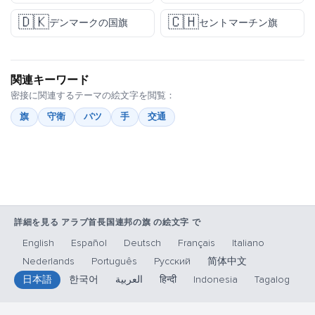
🇩🇰
🇨🇭
デンマークの国旗
セントマーチン旗
関連キーワード
密接に関連するテーマの絵文字を閲覧：
旗
守衛
バツ
手
交通
詳細を見る アラブ首長国連邦の旗 の絵文字 で
English
Español
Deutsch
Français
Italiano
Nederlands
Português
Русский
简体中文
日本語
한국어
العربية
हिन्दी
Indonesia
Tagalog