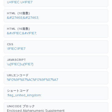
U+1F1EC U+1F1E7
HTML（10進数）
&#127468;&#127463;
HTML（16進数）
&#x1F1EC;&#x1F1E7;
CSS
\1F1EC\1F1E7
JAVASCRIPT
\u{1F1EC}\u{1F1E7}
URLエンコード
%F0%9F%87%AC%F0%9F%87%A7
ショートコード
:flag_united_kingdom:
UNICODE ブロック
Enclosed Alphanumeric Supplement