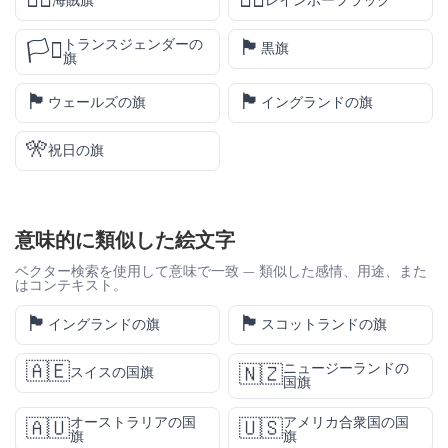
🏴‍☠️
🏳️‍🌈
海賊旗
レインボーフラッグ
🏴
トランスジェンダーの
🏳️‍⚧️
黒旗
旗
🏴󠁧󠁢󠁷󠁬󠁳󠁿
🏴󠁧󠁢󠁥󠁮󠁧󠁿
ウェールズの旗
イングランドの旗
🎌
祝日の旗
意味的に類似した絵文字
ベクター検索を使用して意味で一致 — 類似した感情、用途、また
はコンテキスト。
🏴󠁧󠁢󠁥󠁮󠁧󠁿
🏴󠁧󠁢󠁳󠁣󠁴󠁿
イングランドの旗
スコットランドの旗
🇦🇪
ニュージーランドの
🇳🇿
スイスの国旗
国旗
オーストラリアの国
アメリカ合衆国の国
🇦🇺
🇺🇸
旗
旗