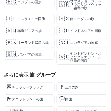
🇪🇬
サウスジョージア＆
エジプトの国旗
🇰🇷
サウスサンドウィッ
チ諸島の旗
🇮🇱
🇸🇸
イスラエルの国旗
南スーダンの旗
🇬🇶
🇮🇩
赤道ギニアの旗
インドネシアの国旗
🇦🇽
🇳🇮
オーランド諸島の旗
ニカラグアの国旗
🇬🇲
セントビンセントお
ガンビアの国旗
🇻🇨
よびグレナディーン
諸島の国旗
さらに表示
旗
グループ
🏁
🚩
チェッカーフラッグ
三角の旗
🏴󠁧󠁢󠁳󠁣󠁴󠁿
🏳️
スコットランドの旗
白旗