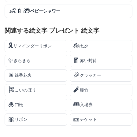
👶🍼🎁
ベビーシャワー
関連する絵文字 プレゼント 絵文字
🎗️
🎋
リマインダーリボン
七夕
✨
🧧
きらきら
赤い封筒
🎇
🎉
線香花火
クラッカー
🎏
🧨
こいのぼり
爆竹
🎍
🎟️
門松
入場券
🎀
🎫
リボン
チケット