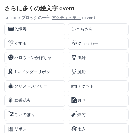
さらに多くの絵文字
event
Unicode ブロックの一部
アクティビティ
›
event
🎟️
✨
入場券
きらきら
🎊
🎉
くす玉
クラッカー
🎃
🎐
ハロウィンかぼちゃ
風鈴
🎗️
🎈
リマインダーリボン
風船
🎄
🎫
クリスマスツリー
チケット
🎇
🎑
線香花火
月見
🎏
🧨
こいのぼり
爆竹
🎀
🎋
リボン
七夕