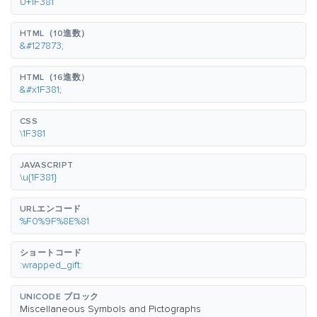
U+1F381
HTML（10進数）
&#127873;
HTML（16進数）
&#x1F381;
CSS
\1F381
JAVASCRIPT
\u{1F381}
URLエンコード
%F0%9F%8E%81
ショートコード
:wrapped_gift:
UNICODE ブロック
Miscellaneous Symbols and Pictographs