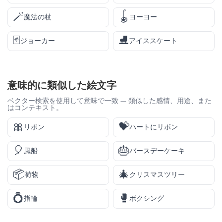
🪄
🪀
魔法の杖
ヨーヨー
🃏
⛸️
ジョーカー
アイススケート
意味的に類似した絵文字
ベクター検索を使用して意味で一致 — 類似した感情、用途、また
はコンテキスト。
🎀
💝
リボン
ハートにリボン
🎈
🎂
風船
バースデーケーキ
📦
🎄
荷物
クリスマスツリー
💍
🥊
指輪
ボクシング