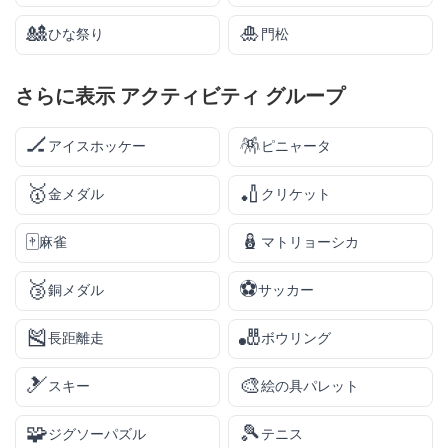
🎎
🎍
ひな祭り
門松
さらに表示
アクティビティ
グループ
🏒
🪅
アイスホッケー
ピニャータ
🥇
🏏
金メダル
クリケット
🀄
🪆
麻雀
マトリョーシカ
🥉
⚽
銅メダル
サッカー
🎽
🎳
長距離走
ボウリング
🎿
🎨
スキー
絵の具パレット
🧩
🎾
ジグソーパズル
テニス