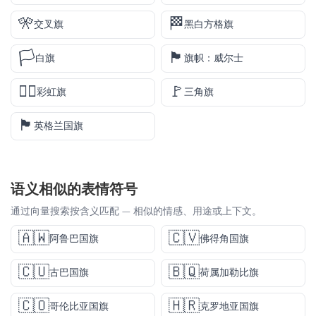
🎌
🏁
交叉旗
黑白方格旗
🏳️
🏴󠁧󠁢󠁷󠁬󠁳󠁿
白旗
旗帜：威尔士
🏳️‍🌈
🚩
彩虹旗
三角旗
🏴󠁧󠁢󠁥󠁮󠁧󠁿
英格兰国旗
语义相似的表情符号
通过向量搜索按含义匹配 — 相似的情感、用途或上下文。
🇦🇼
🇨🇻
阿鲁巴国旗
佛得角国旗
🇨🇺
🇧🇶
古巴国旗
荷属加勒比旗
🇨🇴
🇭🇷
哥伦比亚国旗
克罗地亚国旗