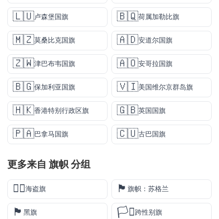
🇱🇺
🇧🇶
卢森堡国旗
荷属加勒比旗
🇲🇿
🇦🇩
莫桑比克国旗
安道尔国旗
🇿🇼
🇦🇴
津巴布韦国旗
安哥拉国旗
🇧🇬
🇻🇮
保加利亚国旗
美国维尔京群岛旗
🇭🇰
🇬🇧
香港特别行政区旗
英国国旗
🇵🇦
🇨🇺
巴拿马国旗
古巴国旗
更多来自
旗帜
分组
🏴‍☠️
🏴󠁧󠁢󠁳󠁣󠁴󠁿
海盗旗
旗帜：苏格兰
🏴
🏳️‍⚧️
黑旗
跨性别旗