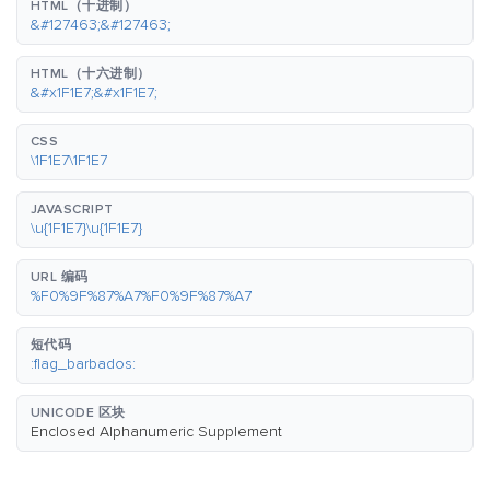
HTML（十进制）
&#127463;&#127463;
HTML（十六进制）
&#x1F1E7;&#x1F1E7;
CSS
\1F1E7\1F1E7
JAVASCRIPT
\u{1F1E7}\u{1F1E7}
URL 编码
%F0%9F%87%A7%F0%9F%87%A7
短代码
:flag_barbados:
UNICODE 区块
Enclosed Alphanumeric Supplement