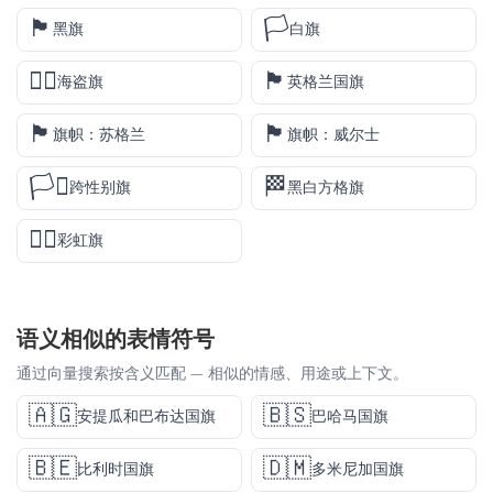
🏴
🏳️
黑旗
白旗
🏴‍☠️
🏴󠁧󠁢󠁥󠁮󠁧󠁿
海盗旗
英格兰国旗
🏴󠁧󠁢󠁳󠁣󠁴󠁿
🏴󠁧󠁢󠁷󠁬󠁳󠁿
旗帜：苏格兰
旗帜：威尔士
🏳️‍⚧️
🏁
跨性别旗
黑白方格旗
🏳️‍🌈
彩虹旗
语义相似的表情符号
通过向量搜索按含义匹配 — 相似的情感、用途或上下文。
🇦🇬
🇧🇸
安提瓜和巴布达国旗
巴哈马国旗
🇧🇪
🇩🇲
比利时国旗
多米尼加国旗