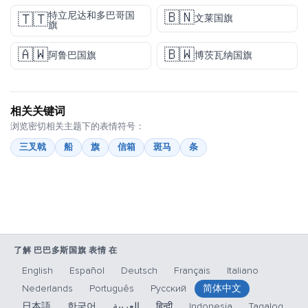
🇧🇳
特立尼达和多巴哥国
🇹🇹
文莱国旗
旗
🇦🇼
🇧🇼
阿鲁巴国旗
博茨瓦纳国旗
相关关键词
浏览密切相关主题下的表情符号：
三叉戟
船
旗
信箱
斑马
条
了解 巴巴多斯国旗 表情 在
English
Español
Deutsch
Français
Italiano
Nederlands
Português
Русский
简体中文
日本語
한국어
العربية
हिन्दी
Indonesia
Tagalog