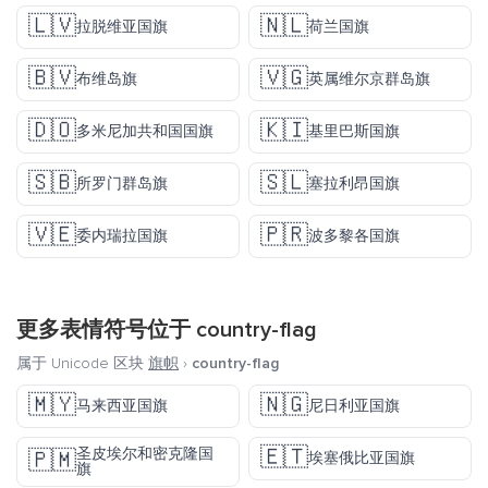
🇱🇻
🇳🇱
拉脱维亚国旗
荷兰国旗
🇧🇻
🇻🇬
布维岛旗
英属维尔京群岛旗
🇩🇴
🇰🇮
多米尼加共和国国旗
基里巴斯国旗
🇸🇧
🇸🇱
所罗门群岛旗
塞拉利昂国旗
🇻🇪
🇵🇷
委内瑞拉国旗
波多黎各国旗
更多表情符号位于
country-flag
属于 Unicode 区块
旗帜
›
country-flag
🇲🇾
🇳🇬
马来西亚国旗
尼日利亚国旗
🇪🇹
圣皮埃尔和密克隆国
🇵🇲
埃塞俄比亚国旗
旗