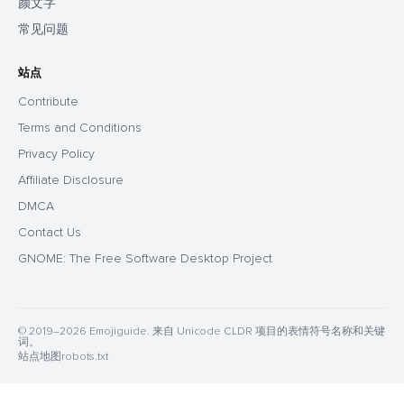
颜文字
常见问题
站点
Contribute
Terms and Conditions
Privacy Policy
Affiliate Disclosure
DMCA
Contact Us
GNOME: The Free Software Desktop Project
© 2019–2026 Emojiguide. 来自 Unicode CLDR 项目的表情符号名称和关键
词。
站点地图
robots.txt