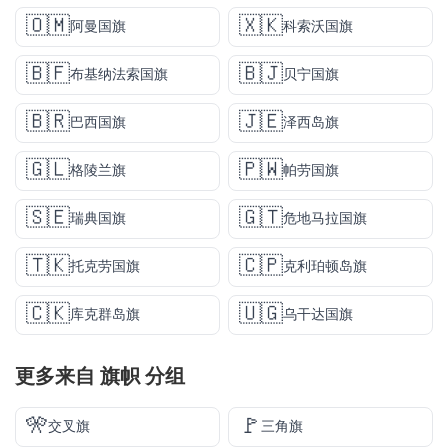
🇴🇲
🇽🇰
阿曼国旗
科索沃国旗
🇧🇫
🇧🇯
布基纳法索国旗
贝宁国旗
🇧🇷
🇯🇪
巴西国旗
泽西岛旗
🇬🇱
🇵🇼
格陵兰旗
帕劳国旗
🇸🇪
🇬🇹
瑞典国旗
危地马拉国旗
🇹🇰
🇨🇵
托克劳国旗
克利珀顿岛旗
🇨🇰
🇺🇬
库克群岛旗
乌干达国旗
更多来自
旗帜
分组
🎌
🚩
交叉旗
三角旗