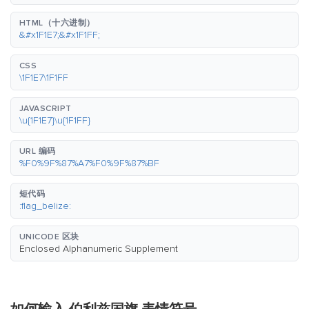
HTML（十六进制）
&#x1F1E7;&#x1F1FF;
CSS
\1F1E7\1F1FF
JAVASCRIPT
\u{1F1E7}\u{1F1FF}
URL 编码
%F0%9F%87%A7%F0%9F%87%BF
短代码
:flag_belize:
UNICODE 区块
Enclosed Alphanumeric Supplement