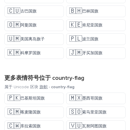
🇨🇺
🇧🇭
古巴国旗
巴林国旗
🇴🇲
🇰🇪
阿曼国旗
肯尼亚国旗
🇺🇲
🇵🇱
美国离岛旗子
波兰国旗
🇰🇲
🇯🇲
科摩罗国旗
牙买加国旗
更多表情符号位于
country-flag
属于 Unicode 区块
旗帜
›
country-flag
🇵🇰
🇲🇽
巴基斯坦国旗
墨西哥国旗
🇨🇲
🇸🇴
喀麦隆国旗
索马里亚国旗
🇨🇼
🇻🇺
库拉索国旗
瓦努阿图国旗