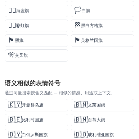
🏴‍☠️
🏳️
海盗旗
白旗
🏳️‍🌈
🏁
彩虹旗
黑白方格旗
🏴
🏴󠁧󠁢󠁥󠁮󠁧󠁿
黑旗
英格兰国旗
🎌
交叉旗
语义相似的表情符号
通过向量搜索按含义匹配 — 相似的情感、用途或上下文。
🇰🇾
🇧🇳
开曼群岛旗
文莱国旗
🇧🇪
🇧🇲
比利时国旗
百慕大旗
🇧🇾
🇧🇴
白俄罗斯国旗
玻利维亚国旗