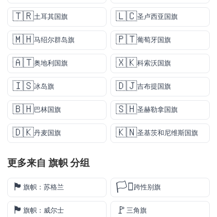
🇹🇷
🇱🇨
土耳其国旗
圣卢西亚国旗
🇲🇭
🇵🇹
马绍尔群岛旗
葡萄牙国旗
🇦🇹
🇽🇰
奥地利国旗
科索沃国旗
🇮🇸
🇩🇯
冰岛旗
吉布提国旗
🇧🇭
🇸🇭
巴林国旗
圣赫勒拿国旗
🇩🇰
🇰🇳
丹麦国旗
圣基茨和尼维斯国旗
更多来自
旗帜
分组
🏴󠁧󠁢󠁳󠁣󠁴󠁿
🏳️‍⚧️
旗帜：苏格兰
跨性别旗
🏴󠁧󠁢󠁷󠁬󠁳󠁿
🚩
旗帜：威尔士
三角旗