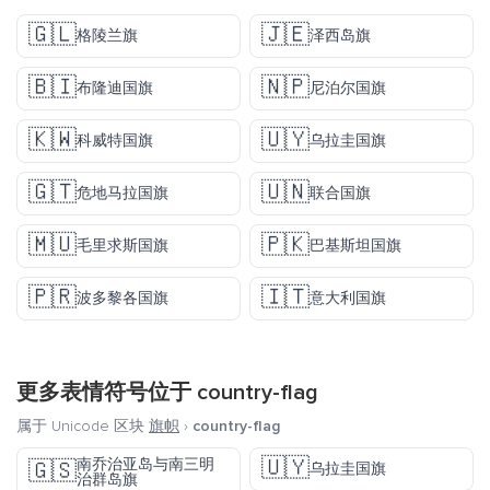
🇬🇱
🇯🇪
格陵兰旗
泽西岛旗
🇧🇮
🇳🇵
布隆迪国旗
尼泊尔国旗
🇰🇼
🇺🇾
科威特国旗
乌拉圭国旗
🇬🇹
🇺🇳
危地马拉国旗
联合国旗
🇲🇺
🇵🇰
毛里求斯国旗
巴基斯坦国旗
🇵🇷
🇮🇹
波多黎各国旗
意大利国旗
更多表情符号位于
country-flag
属于 Unicode 区块
旗帜
›
country-flag
🇺🇾
南乔治亚岛与南三明
🇬🇸
乌拉圭国旗
治群岛旗