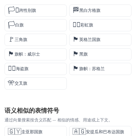
🏳️‍⚧️
🏁
跨性别旗
黑白方格旗
🏳️
🏳️‍🌈
白旗
彩虹旗
🚩
🏴󠁧󠁢󠁥󠁮󠁧󠁿
三角旗
英格兰国旗
🏴󠁧󠁢󠁷󠁬󠁳󠁿
🏴
旗帜：威尔士
黑旗
🏴‍☠️
🏴󠁧󠁢󠁳󠁣󠁴󠁿
海盗旗
旗帜：苏格兰
🎌
交叉旗
语义相似的表情符号
通过向量搜索按含义匹配 — 相似的情感、用途或上下文。
🇬🇾
🇦🇬
圭亚那国旗
安提瓜和巴布达国旗