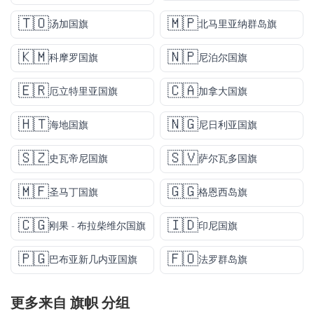
🇹🇴
🇲🇵
汤加国旗
北马里亚纳群岛旗
🇰🇲
🇳🇵
科摩罗国旗
尼泊尔国旗
🇪🇷
🇨🇦
厄立特里亚国旗
加拿大国旗
🇭🇹
🇳🇬
海地国旗
尼日利亚国旗
🇸🇿
🇸🇻
史瓦帝尼国旗
萨尔瓦多国旗
🇲🇫
🇬🇬
圣马丁国旗
格恩西岛旗
🇨🇬
🇮🇩
刚果 - 布拉柴维尔国旗
印尼国旗
🇵🇬
🇫🇴
巴布亚新几内亚国旗
法罗群岛旗
更多来自
旗帜
分组