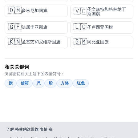
🇩🇲
圣文森特和格林纳丁
🇻🇨
多米尼加国旗
斯国旗
🇬🇫
🇱🇨
法属圭亚那旗
圣卢西亚国旗
🇰🇳
🇬🇲
圣基茨和尼维斯国旗
冈比亚国旗
相关关键词
浏览密切相关主题下的表情符号：
旗
信箱
尺
船
方格
红色
了解 格林纳达国旗 表情 在