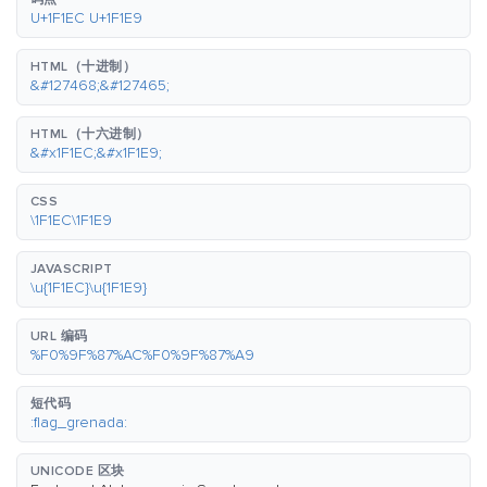
U+1F1EC U+1F1E9
HTML（十进制）
&#127468;&#127465;
HTML（十六进制）
&#x1F1EC;&#x1F1E9;
CSS
\1F1EC\1F1E9
JAVASCRIPT
\u{1F1EC}\u{1F1E9}
URL 编码
%F0%9F%87%AC%F0%9F%87%A9
短代码
:flag_grenada:
UNICODE 区块