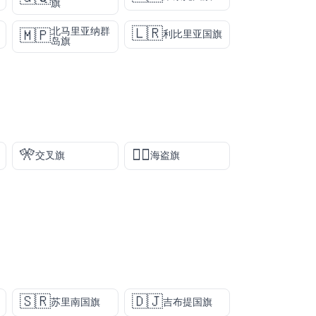
旗
🇱🇷
北马里亚纳群
🇲🇵
利比里亚国旗
岛旗
🎌
🏴‍☠️
交叉旗
海盗旗
🇸🇷
🇩🇯
苏里南国旗
吉布提国旗