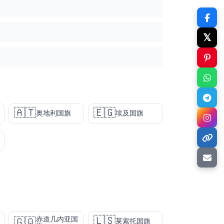
𝕏
🇦🇹
🇪🇬
奥地利国旗
埃及国旗
🇱🇸
赤道几内亚国
🇬🇶
莱索托国旗