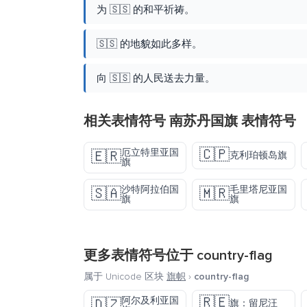
为 🇸🇸 的和平祈祷。
🇸🇸 的地貌如此多样。
向 🇸🇸 的人民送去力量。
相关表情符号 南苏丹国旗 表情符号
🇨🇵
厄立特里亚国
🇪🇷
克利珀顿岛旗
旗
沙特阿拉伯国
毛里塔尼亚国
🇸🇦
🇲🇷
旗
旗
更多表情符号位于
country-flag
属于 Unicode 区块
旗帜
›
country-flag
🇷🇪
阿尔及利亚国
🇩🇿
旗：留尼汪