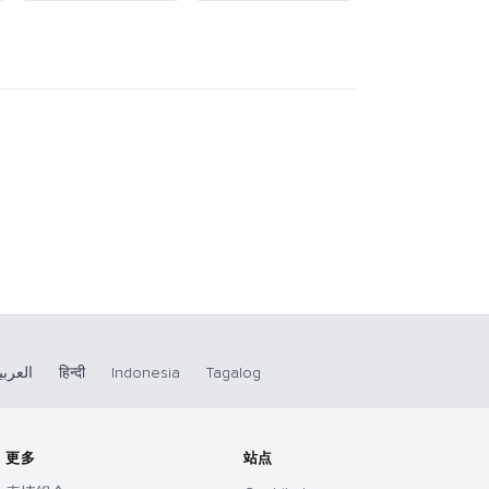
العربي
हिन्दी
Indonesia
Tagalog
更多
站点