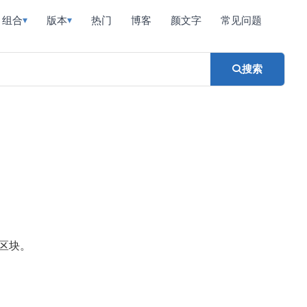
组合
版本
热门
博客
颜文字
常见问题
▾
▾
搜索
区块。