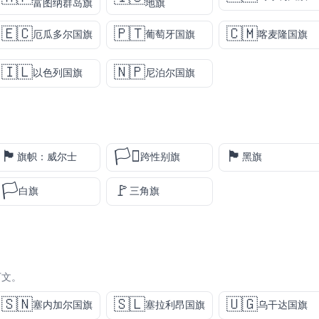
富图纳群岛旗
地旗
🇪🇨
🇵🇹
🇨🇲
厄瓜多尔国旗
葡萄牙国旗
喀麦隆国旗
🇮🇱
🇳🇵
以色列国旗
尼泊尔国旗
🏴󠁧󠁢󠁷󠁬󠁳󠁿
🏳️‍⚧️
🏴
旗帜：威尔士
跨性别旗
黑旗
🏳️
🚩
白旗
三角旗
下文。
🇸🇳
🇸🇱
🇺🇬
塞内加尔国旗
塞拉利昂国旗
乌干达国旗