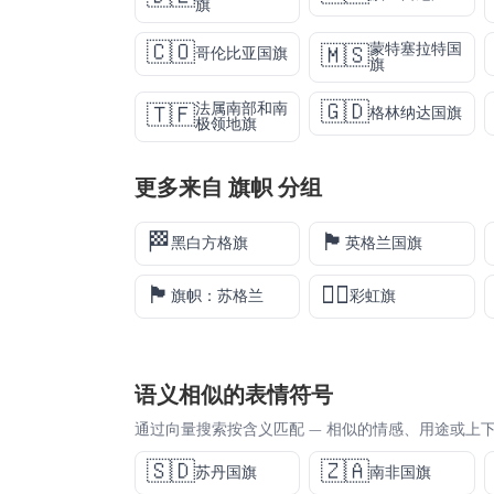
旗
🇨🇴
蒙特塞拉特国
🇲🇸
哥伦比亚国旗
旗
🇬🇩
法属南部和南
🇹🇫
格林纳达国旗
极领地旗
更多来自
旗帜
分组
🏁
🏴󠁧󠁢󠁥󠁮󠁧󠁿
黑白方格旗
英格兰国旗
🏴󠁧󠁢󠁳󠁣󠁴󠁿
🏳️‍🌈
旗帜：苏格兰
彩虹旗
语义相似的表情符号
通过向量搜索按含义匹配 — 相似的情感、用途或上
🇸🇩
🇿🇦
苏丹国旗
南非国旗