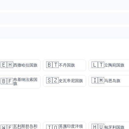
🇪🇭
🇧🇹
🇱🇹
西撒哈拉国旗
不丹国旗
立陶宛国旗
🇸🇿
🇮🇲
布基纳法索国
🇧🇫
史瓦帝尼国旗
马恩岛旗
旗
🇭🇺
瓦利斯群岛和
英属印度洋领
🇼🇫
🇮🇴
匈牙利国旗