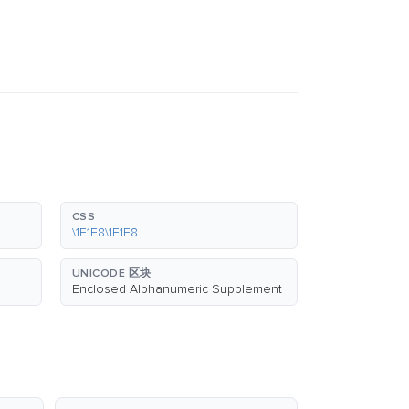
CSS
\1F1F8\1F1F8
UNICODE 区块
Enclosed Alphanumeric Supplement