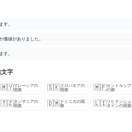
ります。
たが価値がありました。
います。
絵文字
マレーシアの
スロバキアの
セントルシア
🇲🇾
🇸🇰
🇲🇫
国旗
国旗
の旗
タンザニアの
ドミニカの国
リヒテンシュ
🇹🇿
🇩🇲
🇱🇮
国旗
旗
タインの国旗