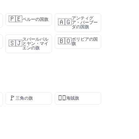
🇵🇪
アンティグ
ペルーの国旗
🇦🇬
ア・バーブー
ダの国旗
スバールバル
ボリビアの国
🇧🇴
🇸🇯
とヤン・マイ
旗
エンの旗
🚩
🏴‍☠️
三角の旗
海賊旗