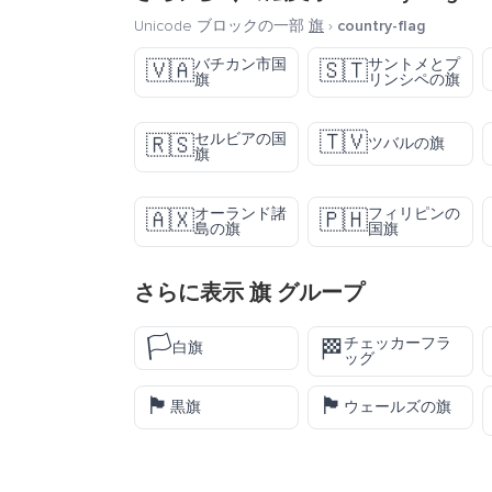
Unicode ブロックの一部
旗
›
country-flag
バチカン市国
サントメとプ
🇻🇦
🇸🇹
旗
リンシペの旗
🇹🇻
セルビアの国
🇷🇸
ツバルの旗
旗
オーランド諸
フィリピンの
🇦🇽
🇵🇭
島の旗
国旗
さらに表示
旗
グループ
🏳️
チェッカーフラ
🏁
白旗
ッグ
🏴
🏴󠁧󠁢󠁷󠁬󠁳󠁿
黒旗
ウェールズの旗