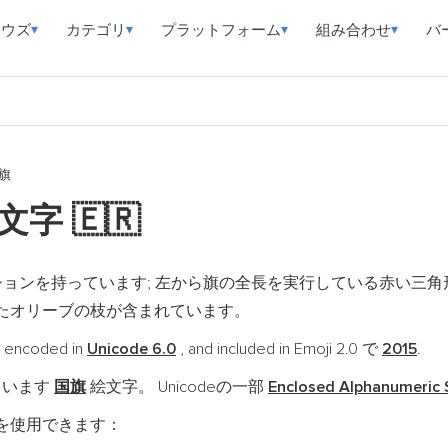
ラウズ
カテゴリ
プラットフォーム
組み合わせ
バ
▾
▾
▾
▾
旗
絵文字
🇪🇷
ョンを持っています; 左から旗の全長を実行している赤い三角
たオリーブの枝が含まれています。
 encoded in
Unicode 6.0
, and included in Emoji 2.0 で
2015
.
ています
国旗
絵文字。 Unicodeの一部
Enclosed Alphanumeric
を使用できます：