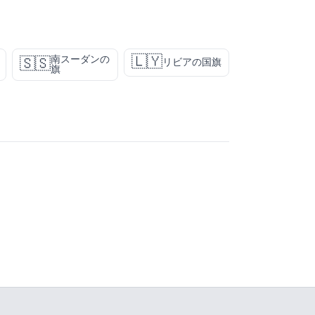
🇱🇾
南スーダンの
🇸🇸
リビアの国旗
旗