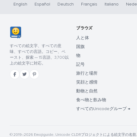
English
Español
Deutsch
Français
Italiano
Nede
ブラウズ
人と体
すべての絵文字、すべての意
国旗
味、すべての言語。コピー、ペ
物
ースト、探索 — 15言語、3,700以
上の絵文字に対応。
記号
旅行と場所
笑顔と感情
動物と自然
食べ物と飲み物
すべてのUnicodeグループ →
© 2019–2026 Emojiguide. Unicode CLDRプロジェクトによる絵文字