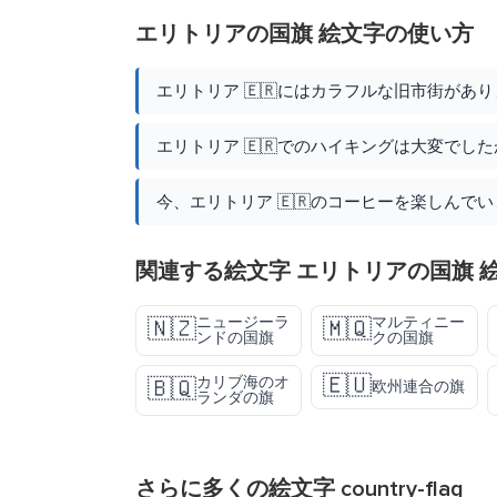
エリトリアの国旗 絵文字の使い方
エリトリア 🇪🇷にはカラフルな旧市街があ
エリトリア 🇪🇷でのハイキングは大変でし
今、エリトリア 🇪🇷のコーヒーを楽しんで
関連する絵文字 エリトリアの国旗 
ニュージーラ
マルティニー
🇳🇿
🇲🇶
ンドの国旗
クの国旗
🇪🇺
カリブ海のオ
🇧🇶
欧州連合の旗
ランダの旗
さらに多くの絵文字
country-flag