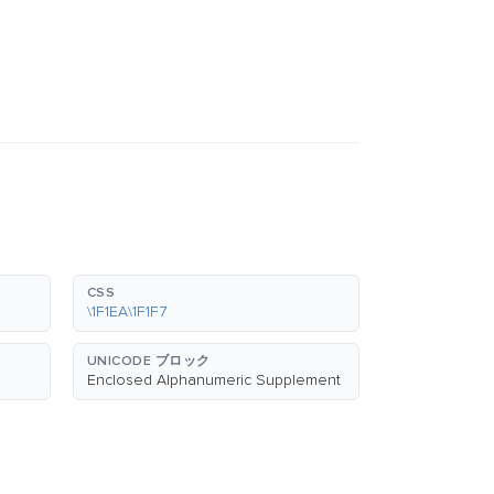
CSS
\1F1EA\1F1F7
UNICODE ブロック
Enclosed Alphanumeric Supplement