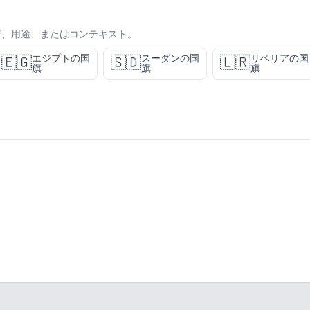
情、用途、またはコンテキスト。
エジプトの国
スーダンの国
リベリアの国
🇪🇬
🇸🇩
🇱🇷
旗
旗
旗