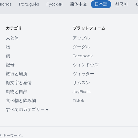
rlands
Português
Русский
简体中文
日本語
한국어
ة
カテゴリ
プラットフォーム
人と体
アップル
物
グーグル
旗
Facebook
記号
ウィンドウズ
旅行と場所
ツィッター
顔文字と感情
サムスン
動物と自然
JoyPixels
食べ物と飲み物
Tiktok
すべてのカテゴリー →
の名前とキーワード。