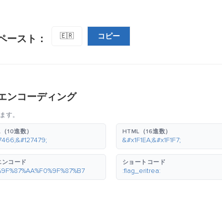
コピー
🇪🇷
ペースト：
エンコーディング
ます。
L（10進数）
HTML（16進数）
7466;&#127479;
&#x1F1EA;&#x1F1F7;
エンコード
ショートコード
%9F%87%AA%F0%9F%87%B7
:flag_eritrea: