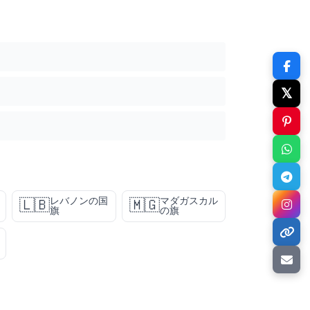
𝕏
レバノンの国
マダガスカル
🇱🇧
🇲🇬
旗
の旗