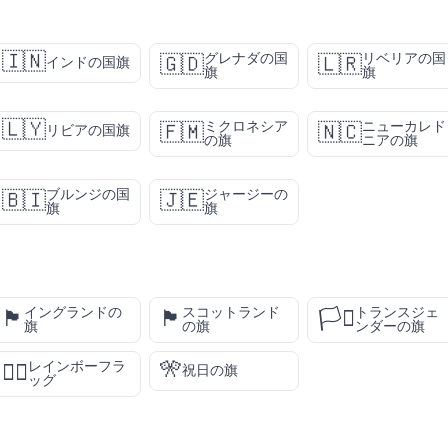
🇮🇳
グレナダの国
リベリアの国
🇬🇩
🇱🇷
インドの国旗
旗
旗
🇱🇾
ミクロネシア
ニューカレド
🇫🇲
🇳🇨
リビアの国旗
の旗
ニアの旗
ブルンジの国
ジャージーの
🇧🇮
🇯🇪
旗
旗
イングランドの
スコットランド
トランスジェ
🏴󠁧󠁢󠁥󠁮󠁧󠁿
🏴󠁧󠁢󠁳󠁣󠁴󠁿
🏳️‍⚧️
旗
の旗
ンダーの旗
🎌
レインボーフラ
🏳️‍🌈
祝日の旗
ッグ