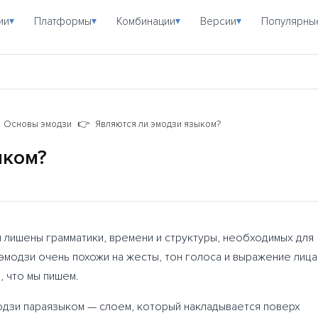
ии
Платформы
Комбинации
Версии
Популярны
▾
▾
▾
▾
Основы эмодзи
Являются ли эмодзи языком?
ыком?
 лишены грамматики, времени и структуры, необходимых для
модзи очень похожи на жесты, тон голоса и выражение лица
, что мы пишем.
одзи
параязыком
— слоем, который накладывается поверх