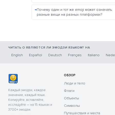
Почему один и тот же emoji может означать
разные вещи на разных платформах?
ЧИТАТЬ О ЯВЛЯЮТСЯ ЛИ ЭМОДЗИ ЯЗЫКОМ? НА
English
Español
Deutsch
Français
Italiano
Nede
ОБЗОР
Люди и тело
Каждый эмодзи, каждое
Флаги
значение, каждый язык.
Объекты
Копируйте, вставляйте,
исследуйте — на 15 языках и
Символы
3700+ эмодзи.
Путешествия и места