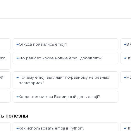
Откуда появились emoji?
В 
ого
Кто решает, какие новые emoji добавлять?
Чт
ей
Почему emoji выглядят по-разному на разных
Мо
платформах?
Когда отмечается Всемирный день emoji?
ть полезны
Как использовать emoji в Python?
Чт