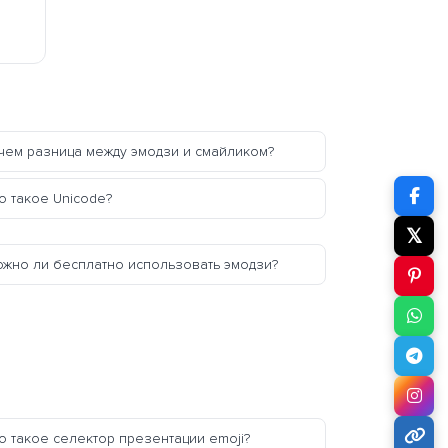
чем разница между эмодзи и смайликом?
о такое Unicode?
𝕏
жно ли бесплатно использовать эмодзи?
о такое селектор презентации emoji?