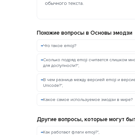
обычного текста.
Похожие вопросы в
Основы эмодзи
Что такое emoji?
Сколько подряд emoji считается слишком мн
для доступности?",
В чем разница между версией emoji и верси
Unicode?",
Какое самое используемое эмодзи в мире?
Другие вопросы, которые могут бы
Как работают флаги emoji?",