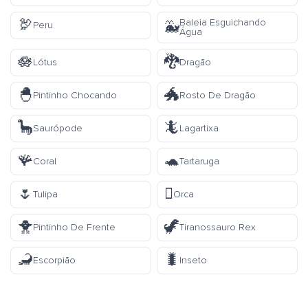
🦃
Baleia Esguichando
🐳
Peru
Água
🪷
🐉
Lótus
Dragão
🐣
🐲
Pintinho Chocando
Rosto De Dragão
🦕
🦎
Saurópode
Lagartixa
🪸
🐢
Coral
Tartaruga
🌷
🫍
Tulipa
Orca
🐥
🦖
Pintinho De Frente
Tiranossauro Rex
🦂
🐛
Escorpião
Inseto