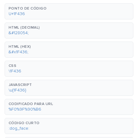
PONTO DE CÓDIGO
U+1F436
HTML (DECIMAL)
&#128054;
HTML (HEX)
&#x1F436;
CSS
\1F436
JAVASCRIPT
\u{1F436}
CODIFICADO PARA URL
%F0%9F%90%B6
CÓDIGO CURTO
:dog_face: