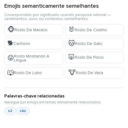
Emojis semanticamente semelhantes
Correspondido por significado usando pesquisa vetorial —
sentimentos, usos ou contextos semelhantes.
🐵
🐰
Rosto De Macaco
Rosto De Coelho
🐕
🐱
Cachorro
Rosto De Gato
🐷
Rosto Mostrando A
😛
Rosto De Porco
Língua
🐺
🐮
Rosto De Lobo
Rosto De Vaca
Palavras-chave relacionadas
Navegue por emojis em temas intimamente relacionados:
s2
cão