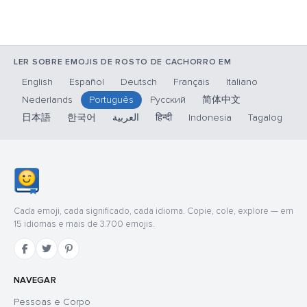
LER SOBRE EMOJIS DE ROSTO DE CACHORRO EM
English
Español
Deutsch
Français
Italiano
Nederlands
Português
Русский
简体中文
日本語
한국어
العربية
हिन्दी
Indonesia
Tagalog
Cada emoji, cada significado, cada idioma. Copie, cole, explore — em
15 idiomas e mais de 3.700 emojis.
NAVEGAR
Pessoas e Corpo