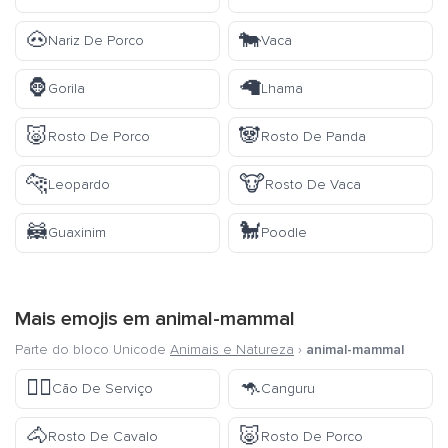
🐽
🐄
Nariz De Porco
Vaca
🦍
🦙
Gorila
Lhama
🐷
🐼
Rosto De Porco
Rosto De Panda
🐆
🐮
Leopardo
Rosto De Vaca
🦝
🐩
Guaxinim
Poodle
Mais emojis em
animal-mammal
Parte do bloco Unicode
Animais e Natureza
›
animal-mammal
🐕‍🦺
🦘
Cão De Serviço
Canguru
🐴
🐷
Rosto De Cavalo
Rosto De Porco