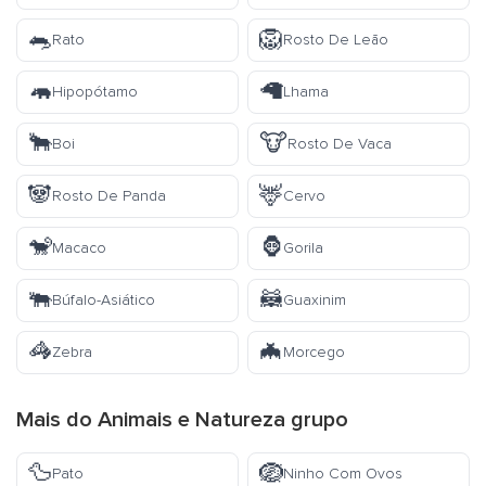
🐀
🦁
Rato
Rosto De Leão
🦛
🦙
Hipopótamo
Lhama
🐂
🐮
Boi
Rosto De Vaca
🐼
🦌
Rosto De Panda
Cervo
🐒
🦍
Macaco
Gorila
🐃
🦝
Búfalo-Asiático
Guaxinim
🦓
🦇
Zebra
Morcego
Mais do
Animais e Natureza
grupo
🦆
🪺
Pato
Ninho Com Ovos